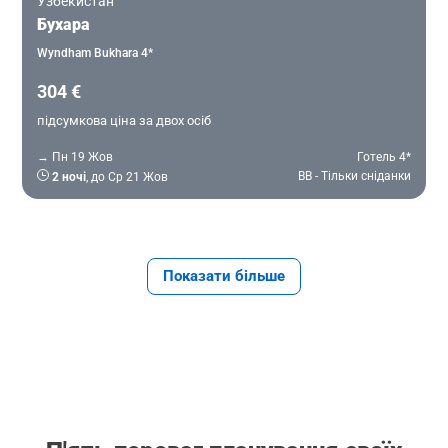
Узбекистан
Бухара
Wyndham Bukhara 4*
304 €
підсумкова ціна за двох осіб
→ Пн 19 Жов
Готель 4*
BB - Тільки сніданки
2 ночі
, до Ср 21 Жов
Показати більше