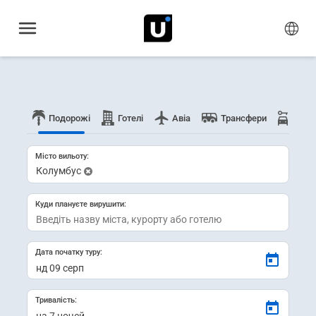
Подорожі
Готелі
Авіа
Трансфери
Оренд
Місто вильоту:
Колумбус
Куди плануєте вирушити:
Дата початку туру:
Тривалість: