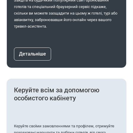
Зайдіть на будь-який популярний сайт бронювання
готелів та спеціальний браузерний сервіс підкаже,
скільки ви можете заощадити на цьому ж готелі, турі або
авіаквитку, забронювавши його онлайн через вашого
тревел-асистента.
Детальніше
Керуйте всім за допомогою
особистого кабінету
Керуйте своїми замовленнями та профілем, отримуйте
розраховані маршрути та добірки готелів, від свого