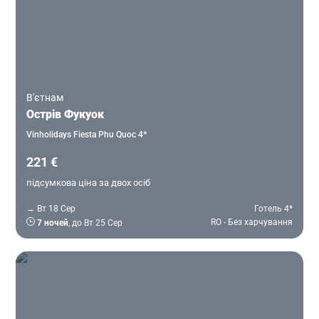
В'єтнам
Острів Фукуок
Vinholidays Fiesta Phu Quoc 4*
221 €
підсумкова ціна за двох осіб
→ Вт 18 Сер
Готель 4*
RO - Без харчування
7 ночей
, до Вт 25 Сер