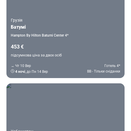
Грузія
Батумі
Hampton By Hilton Batumi Center 4*
453 €
підсумкова ціна за двох осіб
→ Чт 10 Вер
Готель 4*
BB - Тільки сніданки
4 ночі
, до Пн 14 Вер